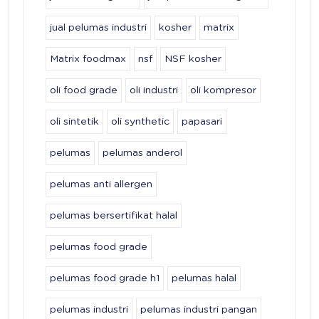
jual pelumas industri
kosher
matrix
Matrix foodmax
nsf
NSF kosher
oli food grade
oli industri
oli kompresor
oli sintetik
oli synthetic
papasari
pelumas
pelumas anderol
pelumas anti allergen
pelumas bersertifikat halal
pelumas food grade
pelumas food grade h1
pelumas halal
pelumas industri
pelumas industri pangan