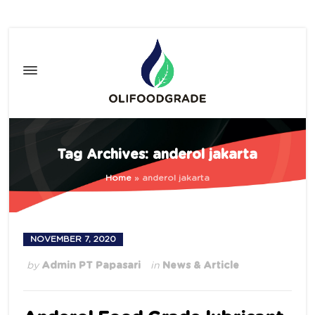
Tag Archives: anderol jakarta
Home
»
anderol jakarta
NOVEMBER 7, 2020
by
Admin PT Papasari
in
News & Article