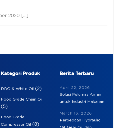
ber 2020 […]
Kategori Produk
Berita Terbaru
April 22, 2026
(2)
DDO & White Oil
Solusi Pelumas Aman
Food Grade Chain Oil
untuk Industri Makanan
(5)
March 16, 2026
Food Grade
Perbedaan Hydraulic
(8)
Compressor Oil
Oil, Gear Oil, dan