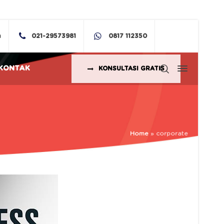
m
021-29573981
0817 112350
KONTAK
KONSULTASI GRATIS
Home
»
corporate