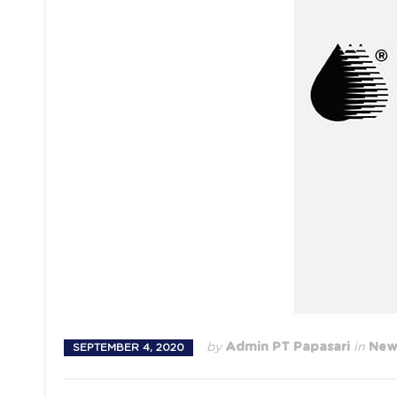
by
Admin PT Papasari
in
News
SEPTEMBER 4, 2020