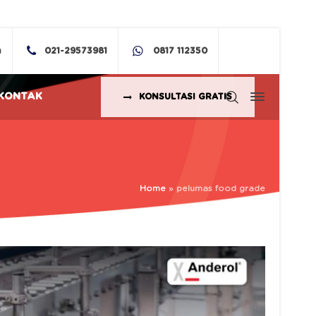
m
021-29573981
0817 112350
KONTAK
KONSULTASI GRATIS
Home
»
pelumas food grade