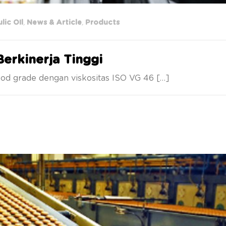
lic OIl
,
News & Article
,
Products
erkinerja Tinggi
ood grade dengan viskositas ISO VG 46 […]