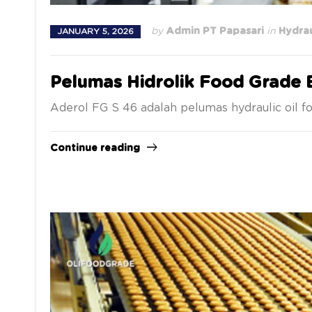
by
Admin PT Papasari
in
Hydrau
JANUARY 5, 2026
Pelumas Hidrolik Food Grade B
Aderol FG S 46 adalah pelumas hydraulic oil f
Continue reading