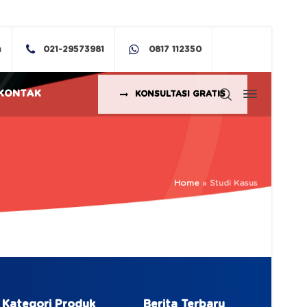
m
021-29573981
0817 112350
KONTAK
KONSULTASI GRATIS
Home
»
Studi Kasus
Kategori Produk
Berita Terbaru