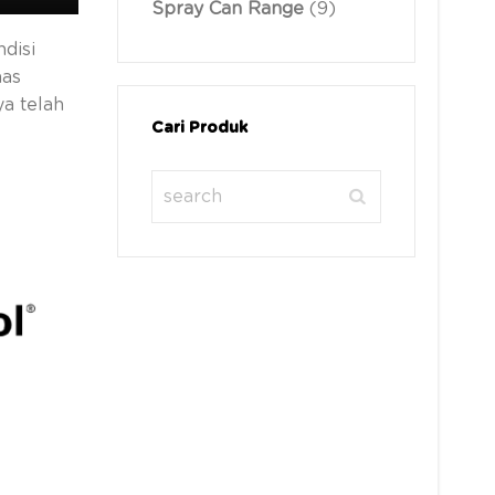
Spray Can Range
(9)
disi
mas
ya telah
Cari Produk