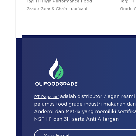
Tag:
H1 High Performance Food
Tag:
H1
Grade Gear & Chain Lubricant
.
Grade G
adalah distributor / agen resm
PT Papasari
pelumas food grade industri makanan d
Anderol dan Matrix yang memiliki sertifika
NSF H1 dan 3H serta Anti Allergen.