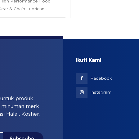
 High Performance Food
ear & Chain Lubricant
.
Ikuti Kami
Facebook
Instagram
i untuk produk
an minuman merk
si Halal, Kosher,