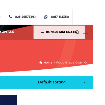
m
021-29573981
0817 112350
KONTAK
KONSULTASI GRATIS
Home
Food Grade Chain Oil
Default sorting