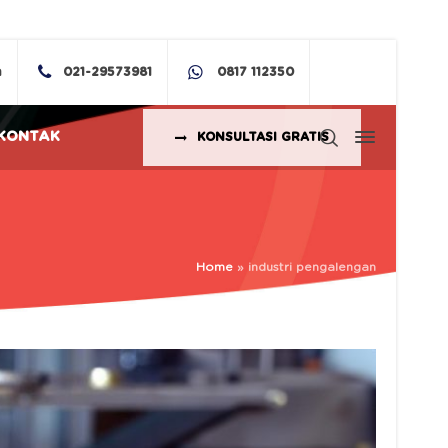
m
021-29573981
0817 112350
KONTAK
KONSULTASI GRATIS
Home
»
industri pengalengan