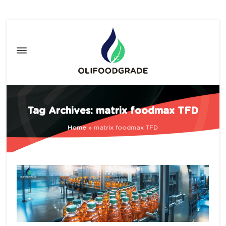
Tag Archives: matrix foodmax TFD
Home
»
matrix foodmax TFD