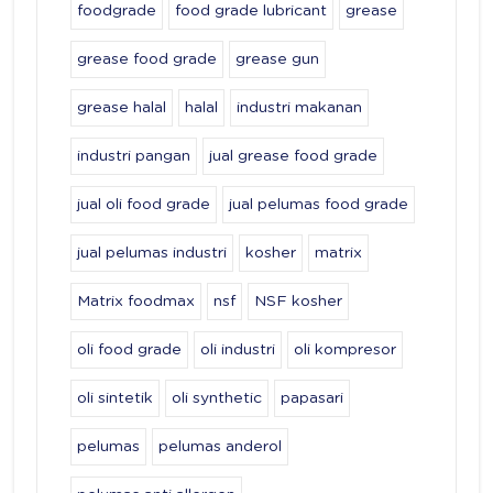
foodgrade
food grade lubricant
grease
grease food grade
grease gun
grease halal
halal
industri makanan
industri pangan
jual grease food grade
jual oli food grade
jual pelumas food grade
jual pelumas industri
kosher
matrix
Matrix foodmax
nsf
NSF kosher
oli food grade
oli industri
oli kompresor
oli sintetik
oli synthetic
papasari
pelumas
pelumas anderol