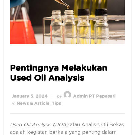
Pentingnya Melakukan
Used Oil Analysis
January 5, 2024
by
Admin PT Papasari
in
News & Article
,
Tips
Used Oil Analysis (UOA)
atau Analisis Oli Bekas
adalah kegiatan berkala yang penting dalam