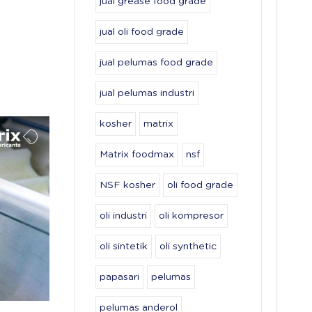
jual grease food grade
jual oli food grade
jual pelumas food grade
jual pelumas industri
kosher
matrix
Matrix foodmax
nsf
NSF kosher
oli food grade
oli industri
oli kompresor
oli sintetik
oli synthetic
papasari
pelumas
pelumas anderol