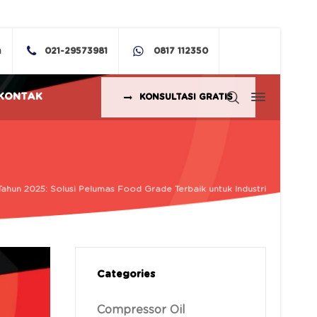
m
021-29573981
0817 112350
KONTAK
KONSULTASI GRATIS
ahun 2025: Solusi Pelumas Food Grade Terbaik untuk Industri
Categories
Compressor Oil