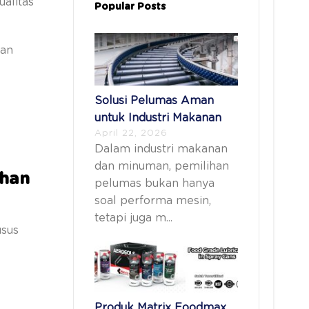
alitas
Popular Posts
han
Solusi Pelumas Aman
untuk Industri Makanan
April 22, 2026
Dalam industri makanan
dan minuman, pemilihan
ahan
pelumas bukan hanya
soal performa mesin,
tetapi juga m...
usus
Produk Matrix Foodmax